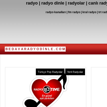
radyo | radyo dinle | radyolar | canlı ra
radyo kanalları | fm radyo | kral radyo | trt rad
B E D A V A R A D Y O D İ N L E . C O M
Türkçe Pop Radyolar
,
Yerli Radyolar