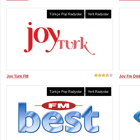
Türkçe Pop Radyolar
,
Yerli Radyolar
Joy Türk FM
Joy Fm Din
Türkçe Pop Radyolar
,
Yerli Radyolar