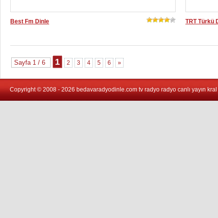
Best Fm Dinle
TRT Türkü D
1
Sayfa 1 / 6
2
3
4
5
6
»
Copyright © 2008 - 2026 bedavaradyodinle.com tv radyo radyo canlı yayın kral