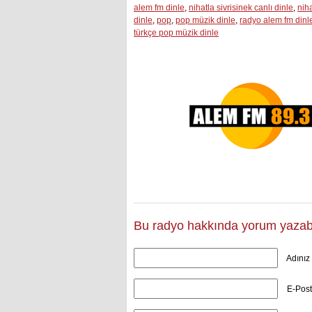
alem fm dinle
,
nihatla sivrisinek canlı dinle
,
niha
dinle
,
pop
,
pop müzik dinle
,
radyo alem fm dinl
türkçe pop müzik dinle
Bu radyo hakkında yorum yazabili
Adınız
E-Post