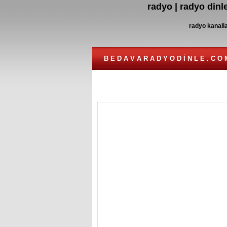
radyo | radyo dinle
radyo kanallar
B E D A V A R A D Y O D İ N L E . C O 