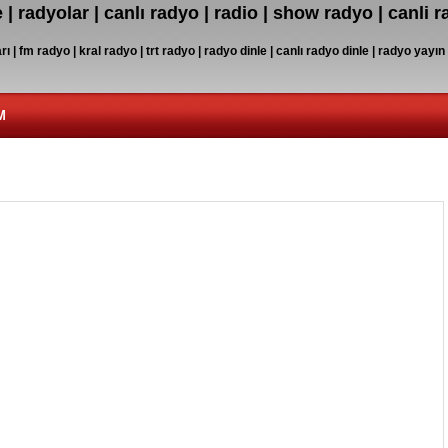
 | radyolar | canlı radyo | radio | show radyo | canli 
ı | fm radyo | kral radyo | trt radyo | radyo dinle | canlı radyo dinle | radyo yayın
M