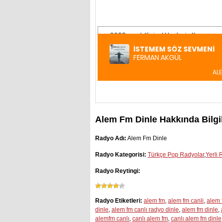
Alem Fm Dinle Hakkında Bilgil
Radyo Adı:
Alem Fm Dinle
Radyo Kategorisi:
Türkçe Pop Radyolar
,
Yerli 
Radyo Reytingi:
Radyo Etiketleri:
alem fm
,
alem fm canli
,
alem 
dinle
,
alem fm canlı radyo dinle
,
alem fm dinle
,
alemfm canlı
,
canlı alem fm
,
canlı alem fm dinle