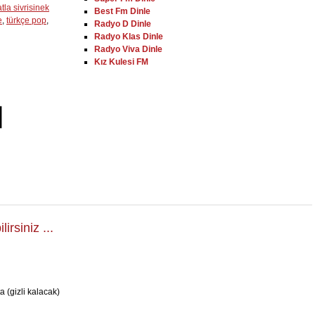
tla sivrisinek
Best Fm Dinle
e
,
türkçe pop
,
Radyo D Dinle
Radyo Klas Dinle
Radyo Viva Dinle
Kız Kulesi FM
rsiniz ...
a (gizli kalacak)