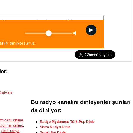
er:
Radyolar
Bu radyo kanalını dinleyenler şunları
da dinliyor:
fm canlı online
Radyo Mydonose Türk Pop Dinle
alem fm online
,
Show Radyo Dinle
,
canlı radyo
Süper Fm Dinle