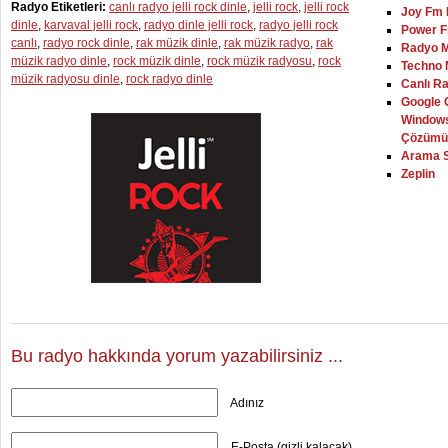
Radyo Etiketleri:
canlı radyo jelli rock dinle
,
jelli rock
,
jelli rock
Joy Fm 
dinle
,
karvaval jelli rock
,
radyo dinle jelli rock
,
radyo jelli rock
Power F
canlı
,
radyo rock dinle
,
rak müzik dinle
,
rak müzik radyo
,
rak
Radyo M
müzik radyo dinle
,
rock müzik dinle
,
rock müzik radyosu
,
rock
Techno 
müzik radyosu dinle
,
rock radyo dinle
Canlı R
Google C
Windows
Çözümü
Arama S
Zeplin
Bu radyo hakkında yorum yazabilirsiniz ...
Adınız
E-Posta (gizli kalacak)