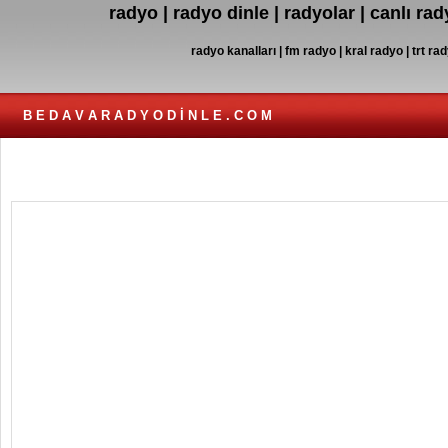
radyo | radyo dinle | radyolar | canlı ra
radyo kanalları | fm radyo | kral radyo | trt rad
B E D A V A R A D Y O D İ N L E . C O M