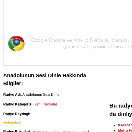
Anadolunun Sesi Dinle Hakkında
Bilgiler:
Radyo Adı:
Anadolunun Sesi Dinle
Radyo Kategorisi:
Yerli Radyolar
Bu radyo
da dinli
Radyo Reytingi:
Karaden
Metro F
Radyo Etiketleri:
anadolu radyoları
,
anadolunun sesi
,