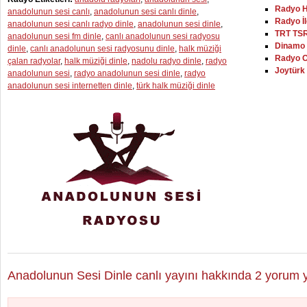
Radyo 
anadolunun sesi canlı
,
anadolunun sesi canlı dinle
,
Radyo İl
anadolunun sesi canlı radyo dinle
,
anadolunun sesi dinle
,
TRT TSR
anadolunun sesi fm dinle
,
canlı anadolunun sesi radyosu
Dinamo
dinle
,
canlı anadolunun sesi radyosunu dinle
,
halk müziği
Radyo 
çalan radyolar
,
halk müziği dinle
,
nadolu radyo dinle
,
radyo
Joytürk
anadolunun sesi
,
radyo anadolunun sesi dinle
,
radyo
anadolunun sesi internetten dinle
,
türk halk müziği dinle
Anadolunun Sesi Dinle canlı yayını hakkında 2 yorum y