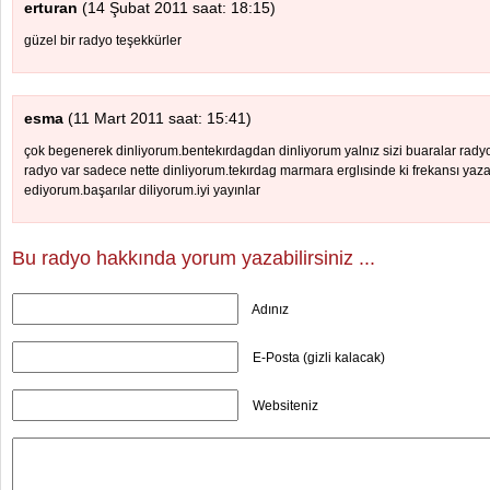
erturan
(14 Şubat 2011 saat: 18:15)
güzel bir radyo teşekkürler
esma
(11 Mart 2011 saat: 15:41)
çok begenerek dinliyorum.bentekırdagdan dinliyorum yalnız sizi buaralar rad
radyo var sadece nette dinliyorum.tekırdag marmara erglısinde ki frekansı yaza
ediyorum.başarılar diliyorum.iyi yayınlar
Bu radyo hakkında yorum yazabilirsiniz ...
Adınız
E-Posta (gizli kalacak)
Websiteniz