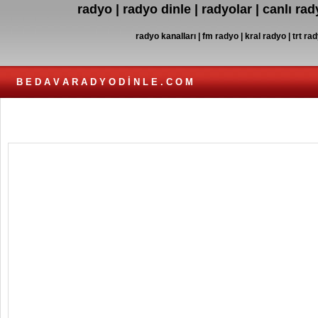
radyo | radyo dinle | radyolar | canlı ra
radyo kanalları | fm radyo | kral radyo | trt rad
B E D A V A R A D Y O D İ N L E . C O M